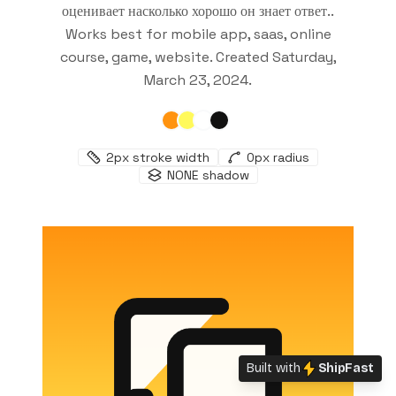
оценивает насколько хорошо он знает ответ.
.
Works best for
mobile app, saas, online
course, game, website
. Created
Saturday,
March 23, 2024
.
2
px stroke width
0
px radius
NONE
shadow
Built with
ShipFast